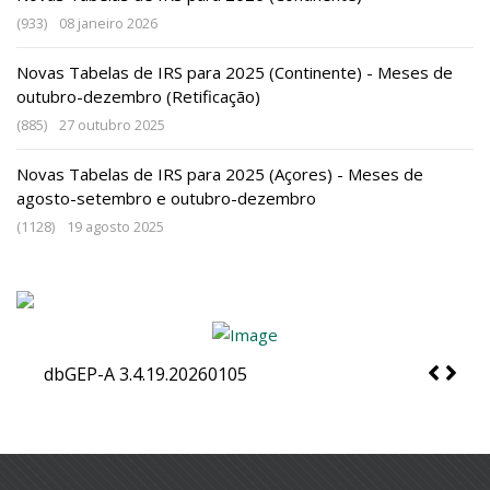
(933)
08 janeiro 2026
Novas Tabelas de IRS para 2025 (Continente) - Meses de
outubro-dezembro (Retificação)
(885)
27 outubro 2025
Novas Tabelas de IRS para 2025 (Açores) - Meses de
agosto-setembro e outubro-dezembro
(1128)
19 agosto 2025
dbGEP-V 3.7.2.20260505
dbGEP-C 3.5.37.20251215
dbGEP-A 3.4.19.20260105
|
dbGEP-E 3.14.2.20260629
dbGEP-F 3.4.12.20250701