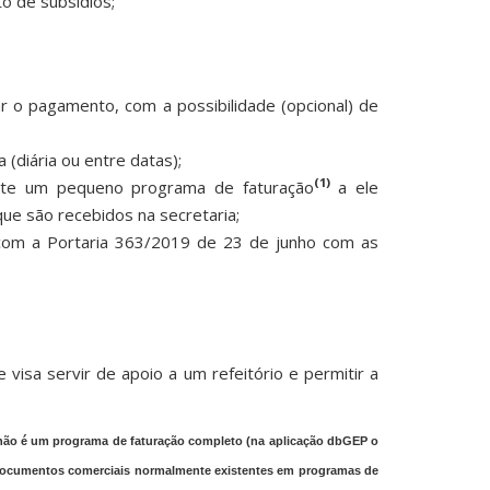
o de subsídios;
r o pagamento, com a possibilidade (opcional) de
(diária ou entre datas);
(1)
nte um pequeno programa de faturação
a ele
ue são recebidos na secretaria;
o com a Portaria 363/2019 de 23 de junho com as
e visa servir de apoio a um refeitório e permitir a
T, não é um programa de faturação completo (na aplicação dbGEP o
documentos comerciais normalmente existentes em programas de