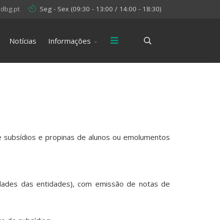
dbg.pt
Seg - Sex (09:30 - 13:00 / 14:00 - 18:30)
Notícias
Informações
 subsídios e propinas de alunos ou emolumentos
dades das entidades), com emissão de notas de