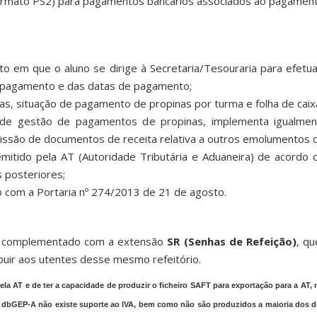
(formato PS2) para pagamentos bancários associados ao pagament
 em que o aluno se dirige à Secretaria/Tesouraria para efetua
o pagamento e das datas de pagamento;
 situação de pagamento de propinas por turma e folha de caixa 
de gestão de pagamentos de propinas, implementa igualme
missão de documentos de receita relativa a outros emolumentos q
emitido pela AT (Autoridade Tributária e Aduaneira) de acord
 posteriores;
o com a Portaria nº 274/2013 de 21 de agosto.
e, complementado com a extensão
SR (Senhas de Refeição)
, qu
ibuir aos utentes desse mesmo refeitório.
ela AT e de ter a capacidade de produzir o ficheiro SAFT para exportação para a A
 dbGEP-A não existe suporte ao IVA, bem como não são produzidos a maioria dos 