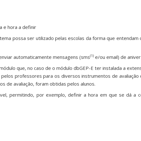
e hora a definir
stema possa ser utilizado pelas escolas da forma que entendam
(1)
e enviar automaticamente mensagens (sms
e/ou email) de aniver
 módulo que, no caso de o módulo dbGEP-E ter instalada a extens
elos professores para os diversos instrumentos de avaliação d
s de avaliação, foram obtidas pelos alunos.
el, permitindo, por exemplo, definir a hora em que se dá a c
.