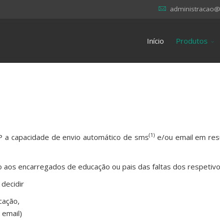
administracao@
Início
Produtos
(1)
 a capacidade de envio automático de sms
e/ou email em res
 aos encarregados de educação ou pais das faltas dos respetiv
decidir
cação,
 email)