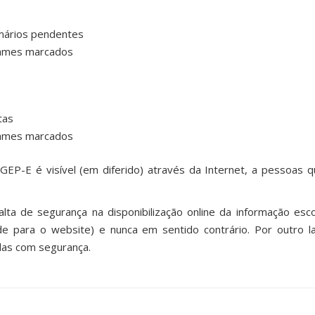
mários pendentes
ames marcados
tas
ames marcados
bGEP-E é visível (em diferido) através da Internet, a pessoas
alta de segurança na disponibilização online da informação es
de para o website) e nunca em sentido contrário. Por outro l
das com segurança.