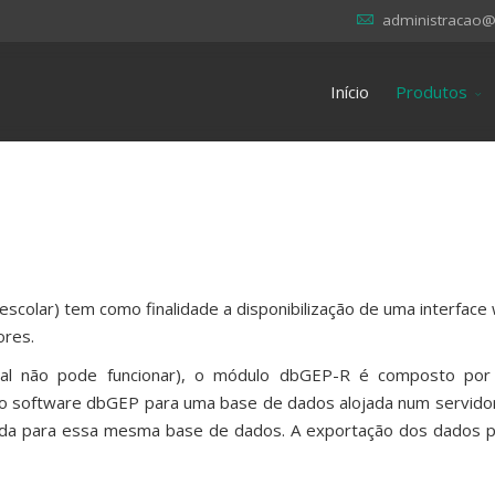
administracao@
Início
Produtos
colar) tem como finalidade a disponibilização de uma interface 
ores.
al não pode funcionar), o módulo dbGEP-R é composto po
do software dbGEP para uma base de dados alojada num servid
da para essa mesma base de dados. A exportação dos dados po