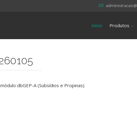
administracao@
Início
Produtos
0260105
o módulo dbGEP-A (Subsídios e Propinas)